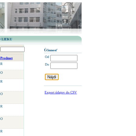
 LIEKU
Účinnosť
Od
Predmet
R
Do
O
R
Export údajov do CSV
O
R
O
R