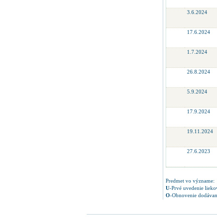
3.6.2024
17.6.2024
1.7.2024
26.8.2024
5.9.2024
17.9.2024
19.11.2024
27.6.2023
Predmet vo význame:
U
-Prvé uvedenie lieko
O
-Obnovenie dodávani