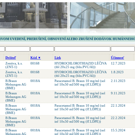
RVOM UVEDENÍ, PRERUŠENÍ, OBNOVENÍ ALEBO ZRUŠENÍ DODÁVOK HUMÁNNEHO
Držiteľ
Kód ▼
Liek
Účinnosť
Zentiva, k.s.
00168
HYDROCHLOROTHIAZID LÉČIVA
12.7.2023
(ZNT-1)
(tbl 20x25 mg (blis.PVC/Al))
Zentiva, k.s.
00168
HYDROCHLOROTHIAZID LÉČIVA
1.8.2023
(ZNT-1)
(tbl 20x25 mg (blis.PVC/Al))
B.Braun
0018A
Paracetamol B. Braun 10 mg/ml (sol
2.11.2023
Melsungen AG
inf 10x50 ml/500 mg (fľ.LDPE))
(BME)
B.Braun
0018A
Paracetamol B. Braun 10 mg/ml (sol
9.11.2023
Melsungen AG
inf 10x50 ml/500 mg (fľ.LDPE))
(BME)
B.Braun
0018A
Paracetamol B. Braun 10 mg/ml (sol
22.1.2024
Melsungen AG
inf 10x50 ml/500 mg (fľ.LDPE))
(BME)
B.Braun
0018A
Paracetamol B. Braun 10 mg/ml (sol
22.2.2024
Melsungen AG
inf 10x50 ml/500 mg (fľ.LDPE))
(BME)
B.Braun
0018A
Paracetamol B. Braun 10 mg/ml (sol
15.5.2024
Melsungen AG
inf 10x50 ml/500 mg (fľ.LDPE))